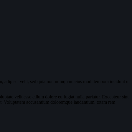
r, adipisci velit, sed quia non numquam eius modi tempora incidunt ut
ptate velit esse cillum dolore eu fugiat nulla pariatur. Excepteur sint
or sit. Voluptatem accusantium doloremque laudantium, totam rem