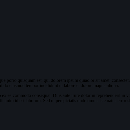
ue porro quisquam est, qui dolorem ipsum quiaolor sit amet, consectetu
sed do eiusmod tempor incididunt ut labore et dolore magna aliqua.
 ex ea commodo consequat. Duis aute irure dolor in reprehenderit in volu
llit anim id est laborum. Sed ut perspiciatis unde omnis iste natus err