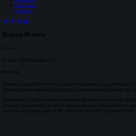
Resultados
Entrevistas
Nosotros
Karen Brown
25 years
E-mail:
info@example.com
Brief info
Quuntur magni dolores eos qui ratione voluptatem sequi nesciunt. Neq
labore et dolore magnam dolor sit amet, consectetur adipisicing elit, 
Minim veniam, quis nostrud exercitation ullamco laboris nisi ut aliquip
occaecat cupidatat non proident, sunt in culpa qui officia deserunt mo
aperiam, eaque ipsa quae ab illo inventore veritatis et quasi architecto.