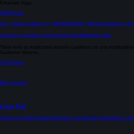
Emanuel Vega.
3949
Views
Hip. «Talva» (Olta L.R.)
,
HIPÓDROMOS
,
RESULTADOS
en
10 
Josecito se consagro en el aniversario del Hipódromo Talva
Talva vivió su tradicional reunión cuadrera con una multitudi
Guillermo Moreno.
2470
Views
Más carreras
Luna Turf
Somos un medio digital dedicado a la difusión publicitaria y per