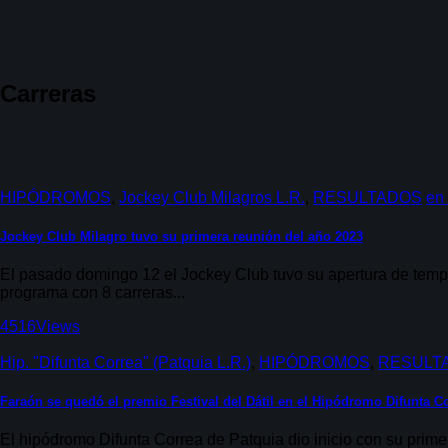
Carreras
HIPÓDROMOS
,
Jockey Club Milagros L.R.
,
RESULTADOS
en
Jockey Club Milagro tuvo su primera reunión del año 2023
El pasado domingo 12 el Jockey Club tuvo su apertura de temp
programa con 8 carreras...
4516
Views
Hip. "Difunta Correa" (Patquia L.R.)
,
HIPÓDROMOS
,
RESULT
Faraón se quedó el premio Festival del Dátil en el Hipódromo Difunta C
El hipódromo Difunta Correa de Patquia dio inicio con su prime