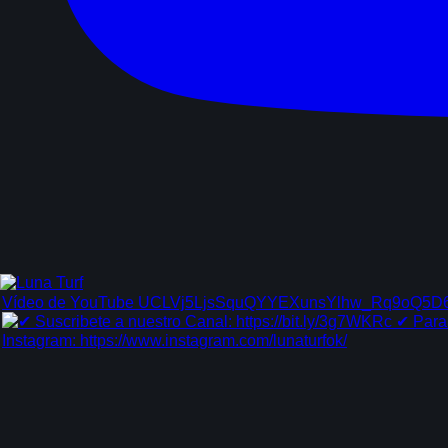
Vídeo de YouTube UCLVj5LjsSquQYYEXunsYlhw_Rq9oQ5