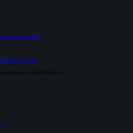
 Vencedor en Chamical
riunfo de Loca Mía
, organizada por Arocha Machuca y…
rea