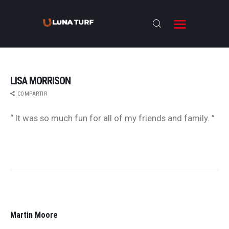
LISA MORRISON
COMPARTIR
BIENVENIDOS
“ It was so much fun for all of my friends and family. ”
ANTESALA
NOTICIAS
RESULTADOS
NAVEGACIÓN
ENTREVISTAS
DE
ENTRADAS
NOSOTROS
PREVIOUS
POST:
Martin Moore