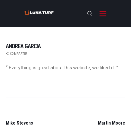
ANDREA GARCIA
COMPARTIR
BIENVENIDOS
“ Everything is great about this website, we liked it. ”
ANTESALA
NOTICIAS
RESULTADOS
NAVEGACIÓN
ENTREVISTAS
DE
ENTRADAS
NOSOTROS
PREVIOUS
NEX
POST:
POS
Mike Stevens
Martin Moore